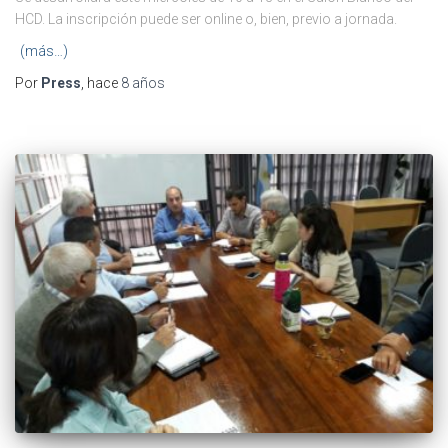
HCD. La inscripción puede ser online o, bien, previo a jornada.
(más…)
Por
Press
, hace
8 años