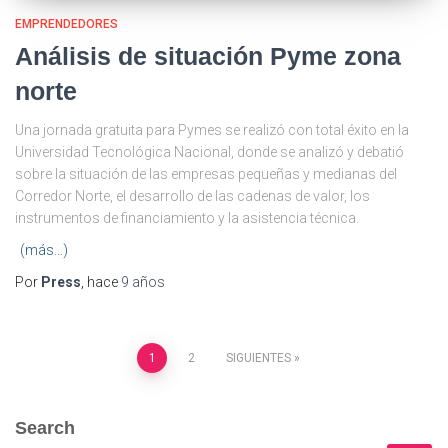
EMPRENDEDORES
Análisis de situación Pyme zona
norte
Una jornada gratuita para Pymes se realizó con total éxito en la
Universidad Tecnológica Nacional, donde se analizó y debatió
sobre la situación de las empresas pequeñas y medianas del
Corredor Norte, el desarrollo de las cadenas de valor, los
instrumentos de financiamiento y la asistencia técnica.
(más…)
Por
Press
, hace
9 años
Paginación
1
2
SIGUIENTES
de
Search