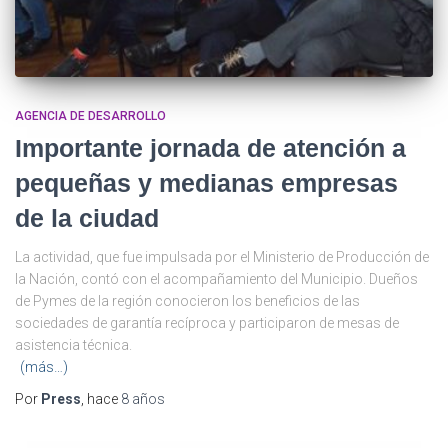
AGENCIA DE DESARROLLO
Importante jornada de atención a
pequeñas y medianas empresas
de la ciudad
La actividad, que fue impulsada por el Ministerio de Producción de
la Nación, contó con el acompañamiento del Municipio. Dueños
de Pymes de la región conocieron los beneficios de las
sociedades de garantía recíproca y participaron de mesas de
asistencia técnica.
(más…)
Por
Press
, hace
8 años