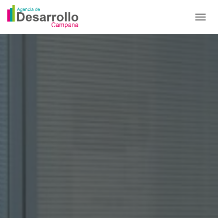
C
A
M
B
I
A
R
M
O
D
O
D
E
N
A
V
E
G
A
C
I