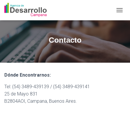
C
A
M
B
I
Contacto
A
R
M
O
D
O
Dónde Encontrarnos:
D
E
Tel: (54) 3489-439139 / (54) 3489-439141
N
A
25 de Mayo 831
V
B2804AOI, Campana, Buenos Aires.
E
G
A
C
I