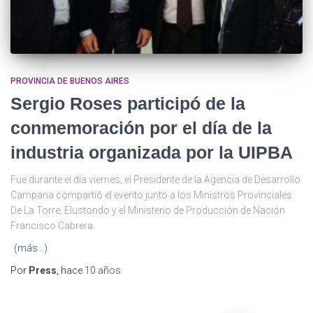
PROVINCIA DE BUENOS AIRES
Sergio Roses participó de la
conmemoración por el día de la
industria organizada por la UIPBA
Fue durante el día viernes, el Presidente de la Agencia de Desarrollo
Campana compartió el evento junto a los Ministros Provinciales
De La Torre, Elustondo y el Ministerio de Producción de Nación
Francisco Cabrera.
(más…)
Por
Press
, hace
10 años