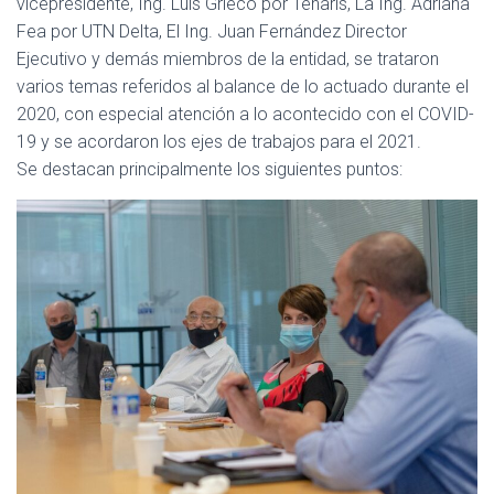
Ó
vicepresidente, Ing. Luis Grieco por Tenaris, La Ing. Adriana
N
Fea por UTN Delta, El Ing. Juan Fernández Director
Ejecutivo y demás miembros de la entidad, se trataron
varios temas referidos al balance de lo actuado durante el
2020, con especial atención a lo acontecido con el COVID-
19 y se acordaron los ejes de trabajos para el 2021.
Se destacan principalmente los siguientes puntos: