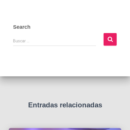
Search
B
Buscar …
u
s
c
a
r
:
Entradas relacionadas