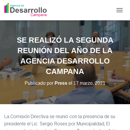
C
A
M
B
I
SE REALIZÓ LA SEGUNDA
A
R
REUNIÓN DEL AÑO DE LA
M
O
AGENCIA DESARROLLO
D
CAMPANA
O
D
E
Publicado por
Press
el
17 marzo, 2021
N
A
V
E
G
A
La Comisión Directiva se reunió con la presencia de su
C
presidente el Lic. Sergio Roses por Municipalidad, El
I