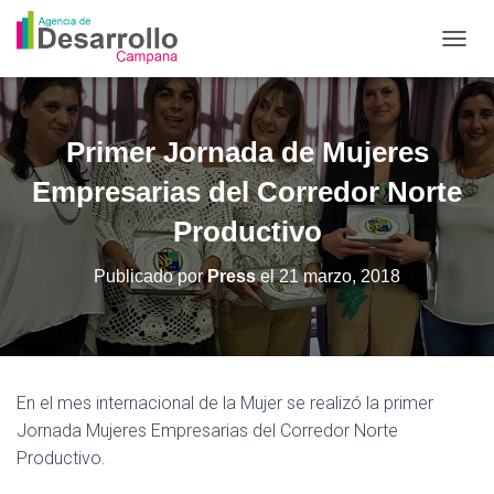
C
A
M
B
I
Primer Jornada de Mujeres
A
R
Empresarias del Corredor Norte
M
O
Productivo
D
O
Publicado por
Press
el
21 marzo, 2018
D
E
N
A
V
E
En el mes internacional de la Mujer se realizó la primer
G
Jornada Mujeres Empresarias del Corredor Norte
A
C
Productivo.
I