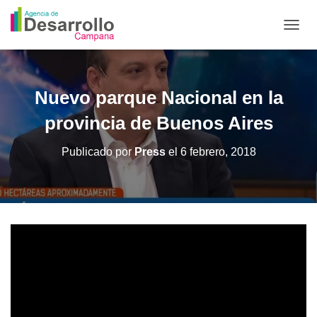
C
A
M
B
I
Nuevo parque Nacional en la
A
R
provincia de Buenos Aires
M
O
Publicado por
Press
el
6 febrero, 2018
D
O
D
E
N
A
V
E
G
A
C
I