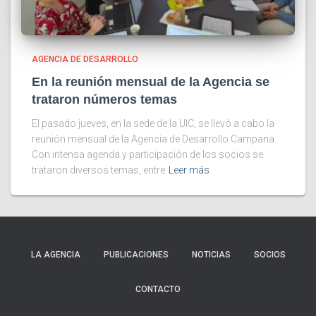
AGENCIA DE DESARROLLO
En la reunión mensual de la Agencia se
trataron números temas
El pasado jueves, en la sede de la UIC, se llevó a cabo la
reunión mensual de la Agencia de Desarrollo Campana.
Con intensa agenda y participación de los socios se
trataron diversos temas, entre
Leer más
LA AGENCIA
PUBLICACIONES
NOTICIAS
SOCIOS
CONTACTO