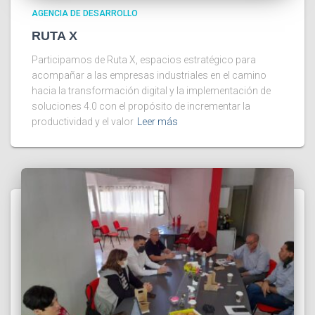
AGENCIA DE DESARROLLO
RUTA X
Participamos de Ruta X, espacios estratégico para
acompañar a las empresas industriales en el camino
hacia la transformación digital y la implementación de
soluciones 4.0 con el propósito de incrementar la
productividad y el valor
Leer más